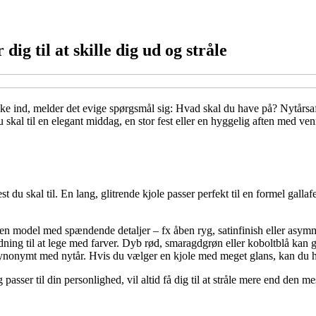
dig til at skille dig ud og stråle
ikke ind, melder det evige spørgsmål sig: Hvad skal du have på? Nytårsaf
al til en elegant middag, en stor fest eller en hyggelig aften med venner
st du skal til. En lang, glitrende kjole passer perfekt til en formel gall
en model med spændende detaljer – fx åben ryg, satinfinish eller asymmet
ing til at lege med farver. Dyb rød, smaragdgrøn eller koboltblå kan give 
t synonymt med nytår. Hvis du vælger en kjole med meget glans, kan du ho
og passer til din personlighed, vil altid få dig til at stråle mere end den 