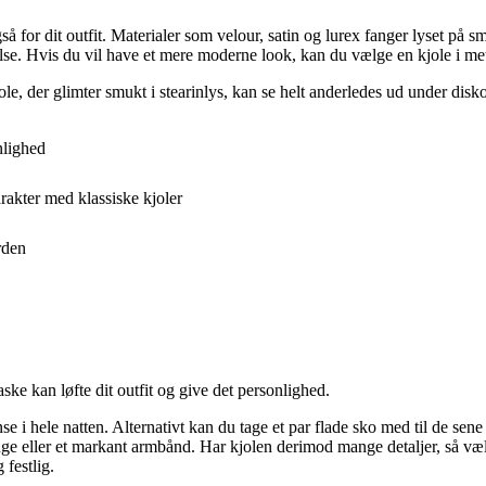
 for dit outfit. Materialer som velour, satin og lurex fanger lyset på s
se. Hvis du vil have et mere moderne look, kan du vælge en kjole i metal
le, der glimter smukt i stearinlys, kan se helt anderledes ud under diskol
nlighed
rakter med klassiske kjoler
rden
ske kan løfte dit outfit og give det personlighed.
e i hele natten. Alternativt kan du tage et par flade sko med til de sene 
inge eller et markant armbånd. Har kjolen derimod mange detaljer, så væ
 festlig.