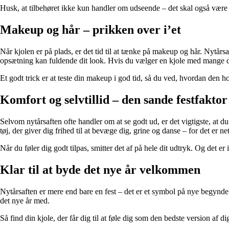
Husk, at tilbehøret ikke kun handler om udseende – det skal også være 
Makeup og hår – prikken over i’et
Når kjolen er på plads, er det tid til at tænke på makeup og hår. Nytårsa
opsætning kan fuldende dit look. Hvis du vælger en kjole med mange 
Et godt trick er at teste din makeup i god tid, så du ved, hvordan den
Komfort og selvtillid – den sande festfaktor
Selvom nytårsaften ofte handler om at se godt ud, er det vigtigste, at d
tøj, der giver dig frihed til at bevæge dig, grine og danse – for det er neto
Når du føler dig godt tilpas, smitter det af på hele dit udtryk. Og det e
Klar til at byde det nye år velkommen
Nytårsaften er mere end bare en fest – det er et symbol på nye begyndelse
det nye år med.
Så find din kjole, der får dig til at føle dig som den bedste version af dig