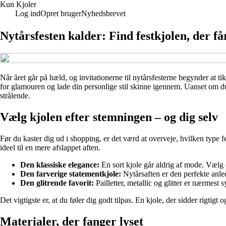
Kun Kjoler
Log ind
Opret bruger
Nyhedsbrevet
Nytårsfesten kalder: Find festkjolen, der får 
Når året går på hæld, og invitationerne til nytårsfesterne begynder at t
for glamouren og lade din personlige stil skinne igennem. Uanset om du sk
strålende.
Vælg kjolen efter stemningen – og dig selv
Før du kaster dig ud i shopping, er det værd at overveje, hvilken type fe
ideel til en mere afslappet aften.
Den klassiske elegance:
En sort kjole går aldrig af mode. Vælg 
Den farverige statementkjole:
Nytårsaften er den perfekte anledn
Den glitrende favorit:
Pailletter, metallic og glitter er nærmes
Det vigtigste er, at du føler dig godt tilpas. En kjole, der sidder rigtigt 
Materialer, der fanger lyset