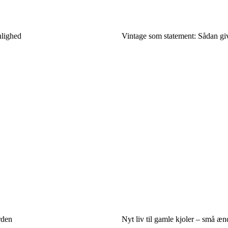
nlighed
Vintage som statement: Sådan giv
rden
Nyt liv til gamle kjoler – små æn