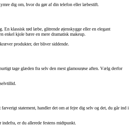
mre dig om, hvor du gør af din telefon eller læbestift.
ag. En klassisk rød læbe, glitrende øjenskygge eller en elegant
 en enkel kjole bære en mere dramatisk makeup.
kræver produkter, der bliver siddende.
an hurtigt tage glæden fra selv den mest glamourøse aften. Vælg derfor
elvtillid.
farverigt statement, handler det om at fejre dig selv og det, du går ind i
er indefra, er du allerede festens midtpunkt.