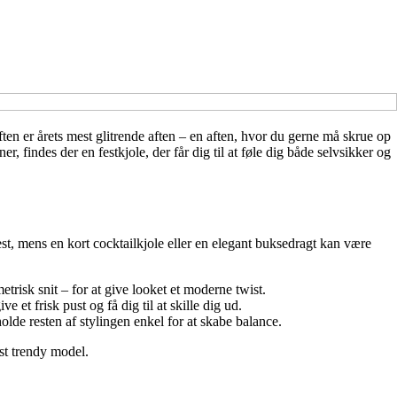
ten er årets mest glitrende aften – en aften, hvor du gerne må skrue op
, findes der en festkjole, der får dig til at føle dig både selvsikker og
afest, mens en kort cocktailkjole eller en elegant buksedragt kan være
risk snit – for at give looket et moderne twist.
et frisk pust og få dig til at skille dig ud.
lde resten af stylingen enkel for at skabe balance.
mest trendy model.