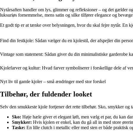
Nytårsaften handler om lys, glimmer og refleksioner – og det gælder også
luksuriøs fornemmelse, mens satin og silke tilfører elegance og bevægel
Et godt tip er at tænke over belysningen, hvor du skal fejre nytår. En kjo
Find din festkjole: Sådan vælger du en kjolestil, der afspejler din perso
Vintage som statement: Sådan giver du din minimalistiske garderobe ka
Kjolefarver og kultur: Hvad farver symboliserer i forskellige dele af ve
Nyt liv til gamle kjoler – små ændringer med stor forskel
Tilbehør, der fuldender looket
Selv den smukkeste kjole fortjener det rette tilbehør. Sko, smykker og ta
Sko:
Høje hæle giver et elegant løft, men vælg et par, du kan dans
Smykker:
Hvis kjolen er enkel, kan du gå all in med store ører
Taske:
En lille clutch i metallic eller med sten er både praktisk og