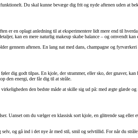
funktionelt. Du skal kunne bevæge dig frit og nyde aftenen uden at beky
ften er en oplagt anledning til at eksperimentere lidt mere end til hverd
detaljer, kan en mere naturlig makeup skabe balance – og omvendt kan
 holder gennem aftenen. En lang nat med dans, champagne og fyrværkeri 
u føler dig godt tilpas. En kjole, der strammer, eller sko, der gnaver, k
p den energi, der får dig til at stråle.
r i virkeligheden den bedste måde at skille sig ud på: med ægte glæde og s
r. Uanset om du vælger en klassisk sort kjole, en glitrende sag eller et 
 selv, og gå ind i det nye år med stil, smil og selvtillid. For når du strål