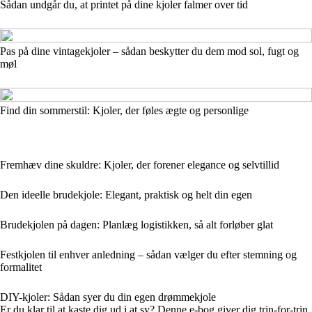
Sådan undgår du, at printet på dine kjoler falmer over tid
Pas på dine vintagekjoler – sådan beskytter du dem mod sol, fugt og
møl
Find din sommerstil: Kjoler, der føles ægte og personlige
Fremhæv dine skuldre: Kjoler, der forener elegance og selvtillid
Den ideelle brudekjole: Elegant, praktisk og helt din egen
Brudekjolen på dagen: Planlæg logistikken, så alt forløber glat
Festkjolen til enhver anledning – sådan vælger du efter stemning og
formalitet
DIY-kjoler: Sådan syer du din egen drømmekjole
Er du klar til at kaste dig ud i at sy? Denne e-bog giver dig trin-for-trin