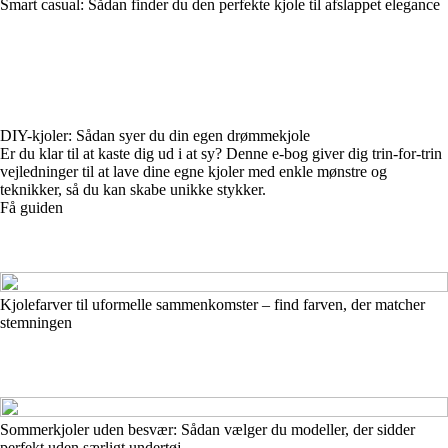
Smart casual: Sådan finder du den perfekte kjole til afslappet elegance
DIY-kjoler: Sådan syer du din egen drømmekjole
Er du klar til at kaste dig ud i at sy? Denne e-bog giver dig trin-for-trin
vejledninger til at lave dine egne kjoler med enkle mønstre og
teknikker, så du kan skabe unikke stykker.
Få guiden
Kjolefarver til uformelle sammenkomster – find farven, der matcher
stemningen
Sommerkjoler uden besvær: Sådan vælger du modeller, der sidder
perfekt uden særligt undertøj